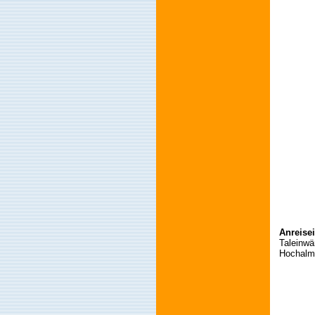
Anreise
Taleinwä
Hochalm-