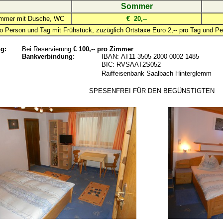
Sommer
immer mit Dusche, WC
€ 20,--
ro Person und Tag mit Frühstück, zuzüglich Ortstaxe Euro 2,-- pro Tag und Pe
g:
Bei Reservierung
€ 1
00
,-- pro Zimmer
Bankverbindung:
IBAN:
AT11 3505 2000 0002 1485
BIC
: RVSAAT2S052
Raiffeisenbank Saalbach Hinterglemm
SPESENFREI FÜR DEN BEGÜNSTIGTEN