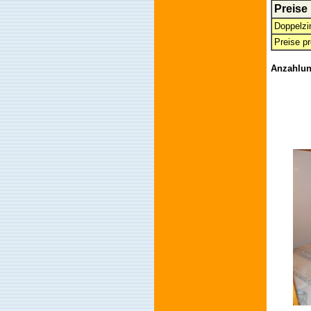
Preise
Doppelz
Preise p
Anzahlun